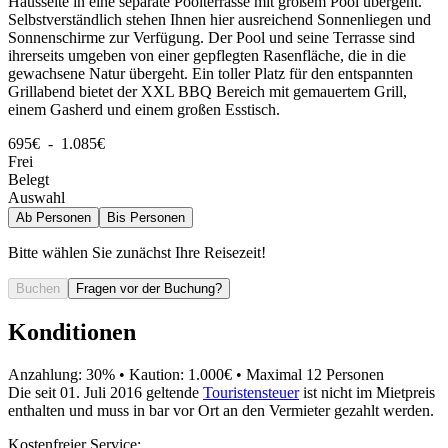
Hausseite in eine separate Poolterrasse mit großem Pool übergeht.
Selbstverständlich stehen Ihnen hier ausreichend Sonnenliegen und
Sonnenschirme zur Verfügung. Der Pool und seine Terrasse sind
ihrerseits umgeben von einer gepflegten Rasenfläche, die in die
gewachsene Natur übergeht. Ein toller Platz für den entspannten
Grillabend bietet der XXL BBQ Bereich mit gemauertem Grill,
einem Gasherd und einem großen Esstisch.
695€ - 1.085€
Frei
Belegt
Auswahl
Ab
Personen
Bis
Personen
Bitte wählen Sie zunächst Ihre Reisezeit!
Buchen
Fragen vor der Buchung?
Konditionen
Anzahlung: 30% • Kaution: 1.000€ • Maximal 12 Personen
Die seit 01. Juli 2016 geltende
Touristensteuer
ist nicht im Mietpreis
enthalten und muss in bar vor Ort an den Vermieter gezahlt werden.
Kostenfreier Service: