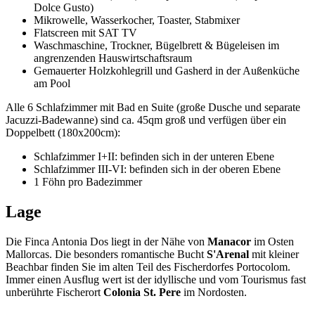
Dolce Gusto)
Mikrowelle, Wasserkocher, Toaster, Stabmixer
Flatscreen mit SAT TV
Waschmaschine, Trockner, Bügelbrett & Bügeleisen im
angrenzenden Hauswirtschaftsraum
Gemauerter Holzkohlegrill und Gasherd in der Außenküche
am Pool
Alle 6 Schlafzimmer mit Bad en Suite (große Dusche und separate
Jacuzzi-Badewanne) sind ca. 45qm groß und verfügen über ein
Doppelbett (180x200cm):
Schlafzimmer I+II: befinden sich in der unteren Ebene
Schlafzimmer III-VI: befinden sich in der oberen Ebene
1 Föhn pro Badezimmer
Lage
Die Finca Antonia Dos liegt in der Nähe von
Manacor
im Osten
Mallorcas. Die besonders romantische Bucht
S'Arenal
mit kleiner
Beachbar finden Sie im alten Teil des Fischerdorfes Portocolom.
Immer einen Ausflug wert ist der idyllische und vom Tourismus fast
unberührte Fischerort
Colonia St. Pere
im Nordosten.