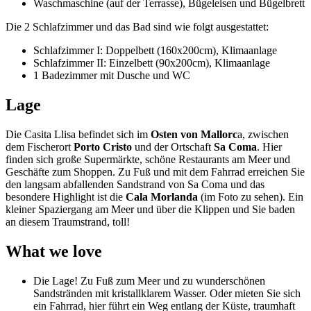
Waschmaschine (auf der Terrasse), Bügeleisen und Bügelbrett
Die 2 Schlafzimmer und das Bad sind wie folgt ausgestattet:
Schlafzimmer I: Doppelbett (160x200cm), Klimaanlage
Schlafzimmer II: Einzelbett (90x200cm), Klimaanlage
1 Badezimmer mit Dusche und WC
Lage
Die Casita Llisa befindet sich im
Osten von Mallorc
a, zwischen
dem Fischerort
Porto Cristo
und der Ortschaft
Sa Coma
. Hier
finden sich große Supermärkte, schöne Restaurants am Meer und
Geschäfte zum Shoppen. Zu Fuß und mit dem Fahrrad erreichen Sie
den langsam abfallenden Sandstrand von Sa Coma und das
besondere Highlight ist die
Cala Morlanda
(im Foto zu sehen). Ein
kleiner Spaziergang am Meer und über die Klippen und Sie baden
an diesem Traumstrand, toll!
What we love
Die Lage! Zu Fuß zum Meer und zu wunderschönen
Sandstränden mit kristallklarem Wasser. Oder mieten Sie sich
ein Fahrrad, hier führt ein Weg entlang der Küste, traumhaft