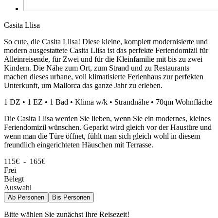
Casita Llisa
So cute, die Casita Llisa! Diese kleine, komplett modernisierte und
modern ausgestattete Casita Llisa ist das perfekte Feriendomizil für
Alleinreisende, für Zwei und für die Kleinfamilie mit bis zu zwei
Kindern. Die Nähe zum Ort, zum Strand und zu Restaurants
machen dieses urbane, voll klimatisierte Ferienhaus zur perfekten
Unterkunft, um Mallorca das ganze Jahr zu erleben.
1 DZ • 1 EZ • 1 Bad • Klima w/k • Strandnähe • 70qm Wohnfläche
Die Casita Llisa werden Sie lieben, wenn Sie ein modernes, kleines
Feriendomizil wünschen. Geparkt wird gleich vor der Haustüre und
wenn man die Türe öffnet, fühlt man sich gleich wohl in diesem
freundlich eingerichteten Häuschen mit Terrasse.
115€ - 165€
Frei
Belegt
Auswahl
Ab
Personen
Bis
Personen
Bitte wählen Sie zunächst Ihre Reisezeit!